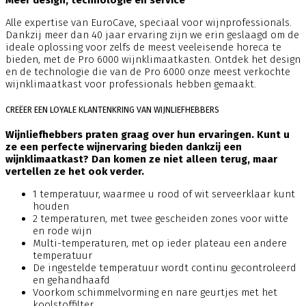
Alle expertise van EuroCave, speciaal voor wijnprofessionals.
Dankzij meer dan 40 jaar ervaring zijn we erin geslaagd om de
ideale oplossing voor zelfs de meest veeleisende horeca te
bieden, met de Pro 6000 wijnklimaatkasten. Ontdek het design
en de technologie die van de Pro 6000 onze meest verkochte
wijnklimaatkast voor professionals hebben gemaakt.
CREËER EEN LOYALE KLANTENKRING VAN WIJNLIEFHEBBERS
Wijnliefhebbers praten graag over hun ervaringen. Kunt u
ze een perfecte wijnervaring bieden dankzij een
wijnklimaatkast? Dan komen ze niet alleen terug, maar
vertellen ze het ook verder.
1 temperatuur, waarmee u rood of wit serveerklaar kunt
houden
2 temperaturen, met twee gescheiden zones voor witte
en rode wijn
Multi-temperaturen, met op ieder plateau een andere
temperatuur
De ingestelde temperatuur wordt continu gecontroleerd
en gehandhaafd
Voorkom schimmelvorming en nare geurtjes met het
koolstoffilter