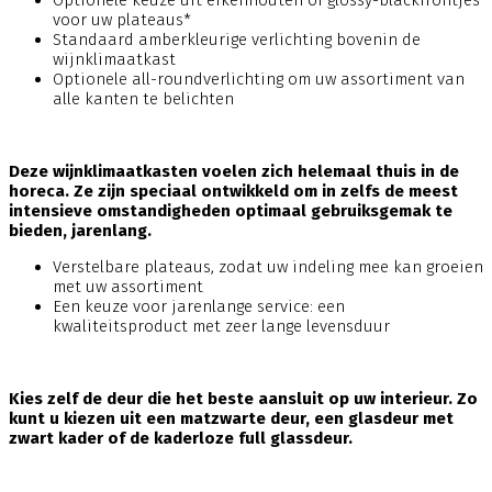
Optionele keuze uit eikenhouten of glossy-blackfrontjes
voor uw plateaus*
Standaard amberkleurige verlichting bovenin de
wijnklimaatkast
Optionele all-roundverlichting om uw assortiment van
alle kanten te belichten
Deze wijnklimaatkasten voelen zich helemaal thuis in de
horeca. Ze zijn speciaal ontwikkeld om in zelfs de meest
intensieve omstandigheden optimaal gebruiksgemak te
bieden, jarenlang.
Verstelbare plateaus, zodat uw indeling mee kan groeien
met uw assortiment
Een keuze voor jarenlange service: een
kwaliteitsproduct met zeer lange levensduur
Kies zelf de deur die het beste aansluit op uw interieur. Zo
kunt u kiezen uit een matzwarte deur, een glasdeur met
zwart kader of de kaderloze full glassdeur.