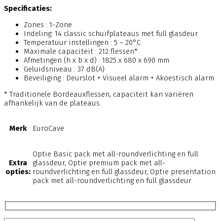
Specificaties:
Zones : 1-Zone
Indeling: 14 classic schuifplateaus met full glasdeur
Temperatuur instellingen : 5 – 20°C
Maximale capaciteit : 212 flessen*
Afmetingen (h x b x d) : 1825 x 680 x 690 mm
Geluidsniveau : 37 dB(A)
Beveiliging : Deurslot + Visueel alarm + Akoestisch alarm
* Traditionele Bordeauxflessen, capaciteit kan variëren
afhankelijk van de plateaus.
Merk
EuroCave
Optie Basic pack met all-roundverlichting en full
Extra
glassdeur, Optie premium pack met all-
opties:
roundverlichting en full glassdeur, Optie presentation
pack met all-roundverlichting en full glassdeur