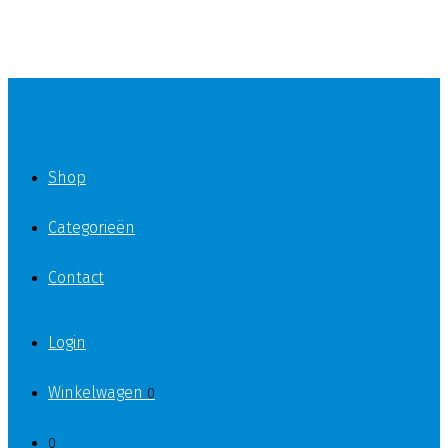
Shop
Categorieën
Contact
Login
Winkelwagen
0
0