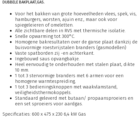
DUBBELE BAKPLAAT,GAS.
Voor het bakken van grote hoeveelheden vlees, spek, vis,
hamburgers, worsten, ajuin enz., maar ook voor
spiegeleieren of omeletten.
Alle zichtbare delen in RVS met thermische isolatie.
Snelle opwarming tot 300°C.
Homogene bakresultaten over de ganse plaat dankzij de
buisvormige roestvrijstalen branders (gasmodellen)
Vaste spatborden zij -en achterkant.
Ingebouwd saus opvangbakje.
Heel eenvoudig te onderhouden met stalen plaat, dikte
10 mm.
1 tot 3 stervormige branders met 6 armen voor een
homogene warmtespreiding,
1 tot 3 bedieningsknoppen met waakvlamstand,
veiligheidsthermokoppels.
Standaard geleverd met butaan/ propaansproeiers en
een set sproeiers voor aardgas.
Specificaties: 600 x 475 x 230 6,4 kW Gas