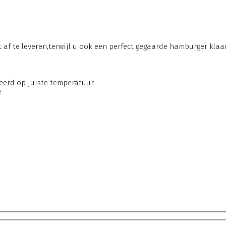
t af te leveren,terwijl u ook een perfect gegaarde hamburger kla
erd op juiste temperatuur
e