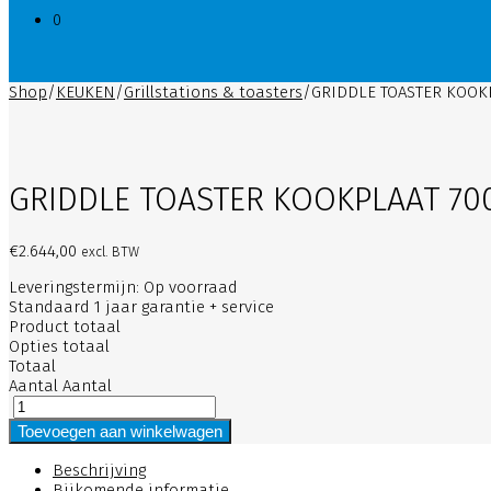
0
Shop
/
KEUKEN
/
Grillstations & toasters
/
GRIDDLE TOASTER KOOK
GRIDDLE TOASTER KOOKPLAAT 70
€
2.644,00
excl. BTW
Leveringstermijn: Op voorraad
Standaard 1 jaar garantie + service
Product totaal
Opties totaal
Totaal
Aantal
Aantal
Toevoegen aan winkelwagen
Beschrijving
Bijkomende informatie